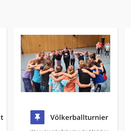
t
Völkerballturnier