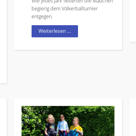
Wie jedes Jahr fieberten die Mädchen
begierig dem Völkerballturnier
entgegen.
Weiterlesen …