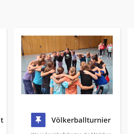
t
Völkerballturnier