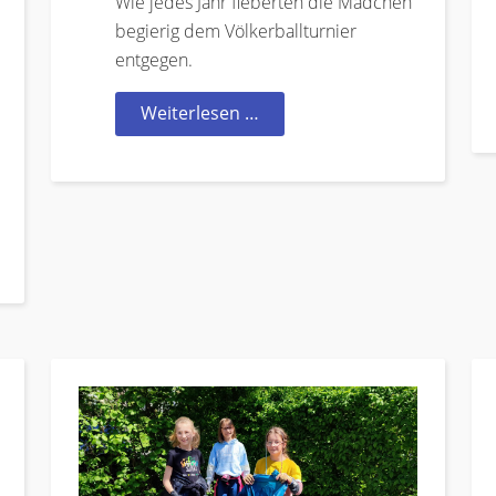
Wie jedes Jahr fieberten die Mädchen
begierig dem Völkerballturnier
entgegen.
Weiterlesen …