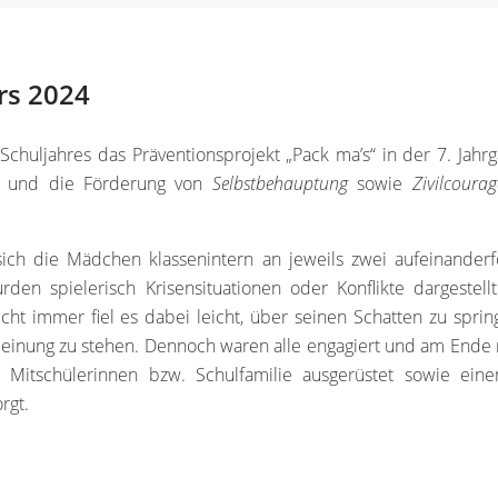
rs 2024
 Schuljahres das Präventionsprojekt „Pack ma’s“ in der 7. Jah
und die Förderung von
Selbstbehauptung
sowie
Zivilcoura
n sich die Mädchen klassenintern an jeweils zwei aufeinande
urden spielerisch Krisensituationen oder Konflikte dargest
icht immer fiel es dabei leicht, über seinen Schatten zu spri
Meinung zu stehen. Dennoch waren alle engagiert und am Ende 
e Mitschülerinnen bzw. Schulfamilie ausgerüstet sowie ei
rgt.