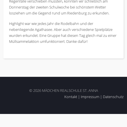
Regenfälle verschieben mussten, konnten wir schließlich am
Donnerstag der zweiten Schulwoche bei schönstem Wetter
losziehen um die Gegend rund um Riedenburg zu erkunden.
Highlight war wie jedes Jahr die Rodelbahn und der
nebenliegende Agathasee. Aber auch verschiedene Spielplätze
wurden erkundet. Eine Gruppe hat diesen Tag gleich mal zu einer
Müllsammelaktion umfunktioniert. Danke dafür!
© 2026 MÄDCHEN REALSCHULE ST. ANNA
Kontakt
|
Impressum
|
Datenschutz