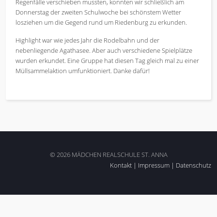
Regenfälle verschieben mussten, konnten wir schließlich am
Donnerstag der zweiten Schulwoche bei schönstem Wetter
losziehen um die Gegend rund um Riedenburg zu erkunden.
Highlight war wie jedes Jahr die Rodelbahn und der
nebenliegende Agathasee. Aber auch verschiedene Spielplätze
wurden erkundet. Eine Gruppe hat diesen Tag gleich mal zu einer
Müllsammelaktion umfunktioniert. Danke dafür!
© 2026 MÄDCHEN REALSCHULE ST. ANNA
Kontakt
|
Impressum
|
Datenschutz