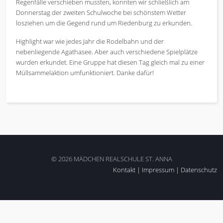
Regenfälle verschieben mussten, konnten wir schließlich am
Donnerstag der zweiten Schulwoche bei schönstem Wetter
losziehen um die Gegend rund um Riedenburg zu erkunden.
Highlight war wie jedes Jahr die Rodelbahn und der
nebenliegende Agathasee. Aber auch verschiedene Spielplätze
wurden erkundet. Eine Gruppe hat diesen Tag gleich mal zu einer
Müllsammelaktion umfunktioniert. Danke dafür!
© 2026 MÄDCHEN REALSCHULE ST. ANNA
Kontakt
|
Impressum
|
Datenschutz