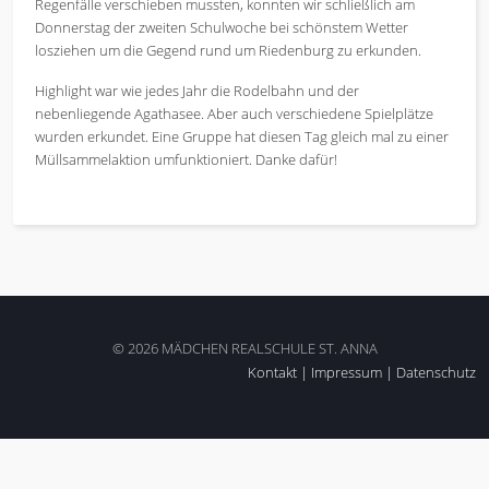
Regenfälle verschieben mussten, konnten wir schließlich am
Donnerstag der zweiten Schulwoche bei schönstem Wetter
losziehen um die Gegend rund um Riedenburg zu erkunden.
Highlight war wie jedes Jahr die Rodelbahn und der
nebenliegende Agathasee. Aber auch verschiedene Spielplätze
wurden erkundet. Eine Gruppe hat diesen Tag gleich mal zu einer
Müllsammelaktion umfunktioniert. Danke dafür!
© 2026 MÄDCHEN REALSCHULE ST. ANNA
Kontakt
|
Impressum
|
Datenschutz