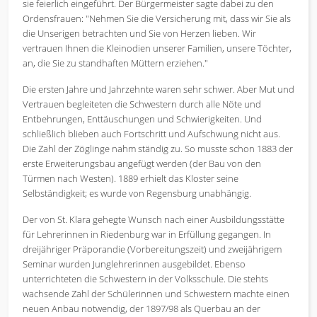
sie feierlich eingeführt. Der Bürgermeister sagte dabei zu den
Ordensfrauen: "Nehmen Sie die Versicherung mit, dass wir Sie als
die Unserigen betrachten und Sie von Herzen lieben. Wir
vertrauen Ihnen die Kleinodien unserer Familien, unsere Töchter,
an, die Sie zu standhaften Müttern erziehen."
Die ersten Jahre und Jahrzehnte waren sehr schwer. Aber Mut und
Vertrauen begleiteten die Schwestern durch alle Nöte und
Entbehrungen, Enttäuschungen und Schwierigkeiten. Und
schließlich blieben auch Fortschritt und Aufschwung nicht aus.
Die Zahl der Zöglinge nahm ständig zu. So musste schon 1883 der
erste Erweiterungsbau angefügt werden (der Bau von den
Türmen nach Westen). 1889 erhielt das Kloster seine
Selbständigkeit; es wurde von Regensburg unabhängig.
Der von St. Klara gehegte Wunsch nach einer Ausbildungsstätte
für Lehrerinnen in Riedenburg war in Erfüllung gegangen. In
dreijähriger Präporandie (Vorbereitungszeit) und zweijährigem
Seminar wurden Junglehrerinnen ausgebildet. Ebenso
unterrichteten die Schwestern in der Volksschule. Die stehts
wachsende Zahl der Schülerinnen und Schwestern machte einen
neuen Anbau notwendig, der 1897/98 als Querbau an der