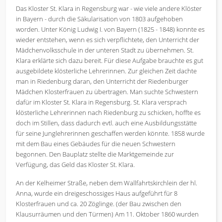
Das Kloster St. Klara in Regensburg war - wie viele andere Klöster
in Bayern - durch die Säkularisation von 1803 aufgehoben
worden. Unter König Ludwig I. von Bayern (1825 - 1848) konnte es
wieder entstehen, wenn es sich verpflichtete, den Unterricht der
Mädchenvolksschule in der unteren Stadt zu übernehmen. St.
Klara erklärte sich dazu bereit. Für diese Aufgabe brauchte es gut
ausgebildete klösterliche Lehrerinnen. Zur gleichen Zeit dachte
man in Riedenburg daran, den Unterricht der Riedenburger
Mädchen Klosterfrauen zu übertragen. Man suchte Schwestern
dafür im Kloster St. Klara in Regensburg. St. Klara versprach
klösterliche Lehrerinnen nach Riedenburg zu schicken, hoffte es
doch im Stillen, dass dadurch evtl. auch eine Ausbildungsstätte
für seine Junglehrerinnen geschaffen werden könnte. 1858 wurde
mit dem Bau eines Gebäudes für die neuen Schwestern
begonnen. Den Bauplatz stellte die Marktgemeinde zur
Verfügung, das Geld das Kloster St. Klara.
An der Kelheimer Straße, neben dem Wallfahrtskirchlein der hl.
Anna, wurde ein dreigeschossiges Haus aufgeführt für 8
Klosterfrauen und ca. 20 Zöglinge. (der Bau zwischen den
Klausurräumen und den Türmen) Am 11. Oktober 1860 wurden