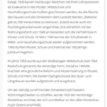
belegt. 1940 kamen Hamburger Mädchen mit ihren Lehrpersonen
als Evakuierte in das Kloster. Mittelschule und
Haushaltungsschule mußten geschlossen werden, da alle Räume
des Hauses und alle Schwestern dem Lazarett dienten. Zeitweise
galt es, 500 Verwundete zu betreuen. Zuletzt wurde auch ein
Flüchtlingskrankenrevier eingerichtet. Erst allmählich mit der
Währungsreform von 1948 an besserten sich die Verhältnisse in
Kloster und Schule. Im März 1946 konnte der Schulbetrieb in
Mittel- und Haushaltungsschule wieder aufgenommen werden.
1960 durften Kloster, Schule und Internat das 100 jährige
Jubiläum begehen.
Im Jahre 1963 wurde aus der dreiklassigen Mittelschule (seit 1964
Realschule genannt) die vierstufige Form. Die Jahre 1965/66
brachten eine gründliche Reform und Modernisierung in Kloster,
Schule und Heim. Die beiden Dachgeschosse des Quer- und
Längsbaues wurden aufgestockt und ausgebaut.
Um der ständig zunehmenden Schwesternzahl bessere
Wohnmöglichkeiten zu schaffen, wurde 1925 der vierstöckige
Klosterbau errichtet, der sich unmittelbar an den alten Klosterbau
(nach Osten) anschließt.