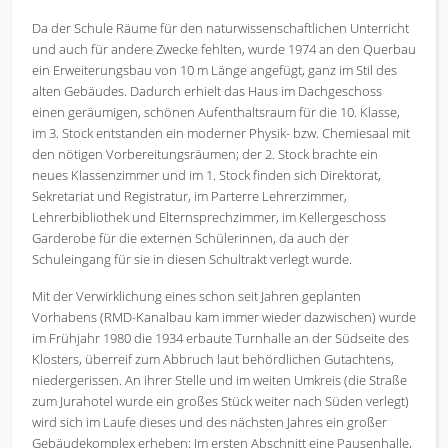
Da der Schule Räume für den naturwissenschaftlichen Unterricht
und auch für andere Zwecke fehlten, wurde 1974 an den Querbau
ein Erweiterungsbau von 10 m Länge angefügt, ganz im Stil des
alten Gebäudes. Dadurch erhielt das Haus im Dachgeschoss
einen geräumigen, schönen Aufenthaltsraum für die 10. Klasse,
im 3. Stock entstanden ein moderner Physik- bzw. Chemiesaal mit
den nötigen Vorbereitungsräumen; der 2. Stock brachte ein
neues Klassenzimmer und im 1. Stock finden sich Direktorat,
Sekretariat und Registratur, im Parterre Lehrerzimmer,
Lehrerbibliothek und Elternsprechzimmer, im Kellergeschoss
Garderobe für die externen Schülerinnen, da auch der
Schuleingang für sie in diesen Schultrakt verlegt wurde.
Mit der Verwirklichung eines schon seit Jahren geplanten
Vorhabens (RMD-Kanalbau kam immer wieder dazwischen) wurde
im Frühjahr 1980 die 1934 erbaute Turnhalle an der Südseite des
Klosters, überreif zum Abbruch laut behördlichen Gutachtens,
niedergerissen. An ihrer Stelle und im weiten Umkreis (die Straße
zum Jurahotel wurde ein großes Stück weiter nach Süden verlegt)
wird sich im Laufe dieses und des nächsten Jahres ein großer
Gebäudekomplex erheben: Im ersten Abschnitt eine Pausenhalle,