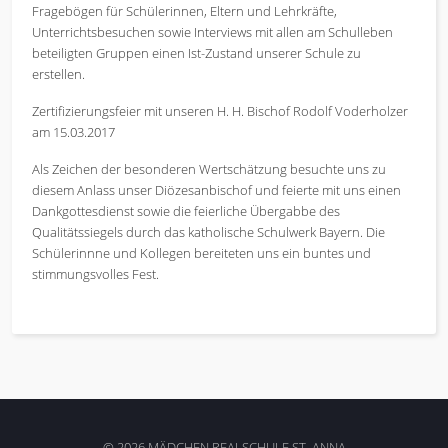
Fragebögen für Schülerinnen, Eltern und Lehrkräfte,
Unterrichtsbesuchen sowie Interviews mit allen am Schulleben
beteiligten Gruppen einen Ist-Zustand unserer Schule zu
erstellen.
Zertifizierungsfeier mit unseren H. H. Bischof Rodolf Voderholzer
am 15.03.2017
Als Zeichen der besonderen Wertschätzung besuchte uns zu
diesem Anlass unser Diözesanbischof und feierte mit uns einen
Dankgottesdienst sowie die feierliche Übergabbe des
Qualitätssiegels durch das katholische Schulwerk Bayern. Die
Schülerinnne und Kollegen bereiteten uns ein buntes und
stimmungsvolles Fest.
© 2026 MÄDCHEN REALSCHULE ST. ANNA