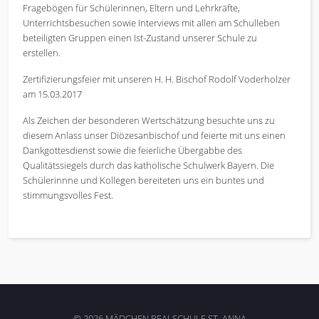
Fragebögen für Schülerinnen, Eltern und Lehrkräfte,
Unterrichtsbesuchen sowie Interviews mit allen am Schulleben
beteiligten Gruppen einen Ist-Zustand unserer Schule zu
erstellen.
Zertifizierungsfeier mit unseren H. H. Bischof Rodolf Voderholzer
am 15.03.2017
Als Zeichen der besonderen Wertschätzung besuchte uns zu
diesem Anlass unser Diözesanbischof und feierte mit uns einen
Dankgottesdienst sowie die feierliche Übergabbe des
Qualitätssiegels durch das katholische Schulwerk Bayern. Die
Schülerinnne und Kollegen bereiteten uns ein buntes und
stimmungsvolles Fest.
© 2026 MÄDCHEN REALSCHULE ST. ANNA