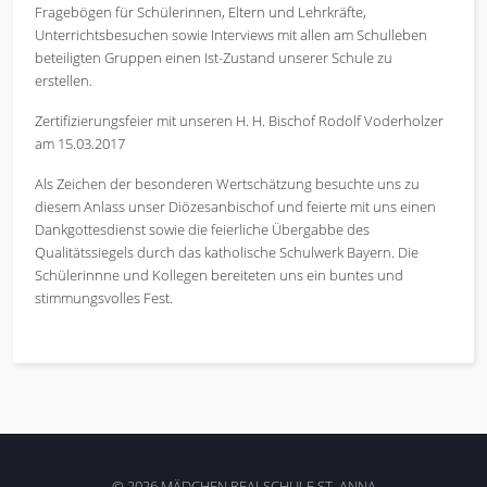
Fragebögen für Schülerinnen, Eltern und Lehrkräfte,
Unterrichtsbesuchen sowie Interviews mit allen am Schulleben
beteiligten Gruppen einen Ist-Zustand unserer Schule zu
erstellen.
Zertifizierungsfeier mit unseren H. H. Bischof Rodolf Voderholzer
am 15.03.2017
Als Zeichen der besonderen Wertschätzung besuchte uns zu
diesem Anlass unser Diözesanbischof und feierte mit uns einen
Dankgottesdienst sowie die feierliche Übergabbe des
Qualitätssiegels durch das katholische Schulwerk Bayern. Die
Schülerinnne und Kollegen bereiteten uns ein buntes und
stimmungsvolles Fest.
© 2026 MÄDCHEN REALSCHULE ST. ANNA