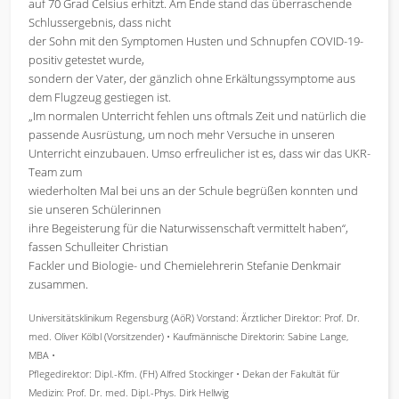
auf 70 Grad Celsius erhitzt. Am Ende stand das überraschende
Schlussergebnis, dass nicht
der Sohn mit den Symptomen Husten und Schnupfen COVID-19-
positiv getestet wurde,
sondern der Vater, der gänzlich ohne Erkältungssymptome aus
dem Flugzeug gestiegen ist.
„Im normalen Unterricht fehlen uns oftmals Zeit und natürlich die
passende Ausrüstung, um noch mehr Versuche in unseren
Unterricht einzubauen. Umso erfreulicher ist es, dass wir das UKR-
Team zum
wiederholten Mal bei uns an der Schule begrüßen konnten und
sie unseren Schülerinnen
ihre Begeisterung für die Naturwissenschaft vermittelt haben“,
fassen Schulleiter Christian
Fackler und Biologie- und Chemielehrerin Stefanie Denkmair
zusammen.
Universitätsklinikum Regensburg (AöR) Vorstand: Ärztlicher Direktor: Prof. Dr.
med. Oliver Kölbl (Vorsitzender) • Kaufmännische Direktorin: Sabine Lange,
MBA •
Pflegedirektor: Dipl.-Kfm. (FH) Alfred Stockinger • Dekan der Fakultät für
Medizin: Prof. Dr. med. Dipl.-Phys. Dirk Hellwig