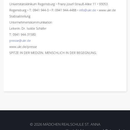
Universitätsklinikum Regensburg • Franz-Josef-Strauß-Allee 11 • 93053
Regensburg • T: 0941 944-0 • F: 0941 944-4488 •
info@ukr.de
• www.ukr.de
Stabsabteilung
Unternehmenskommunikation
Leiterin: Dr. Isolde Schäfer
T: 0941 944-31580
presse@ukr.de
www.ukr.de/presse
SPITZE IN DER MEDIZIN. MENSCHLICH IN DER BEGEGNUNG.
© 2026 MÄDCHEN REALSCHULE ST. ANNA