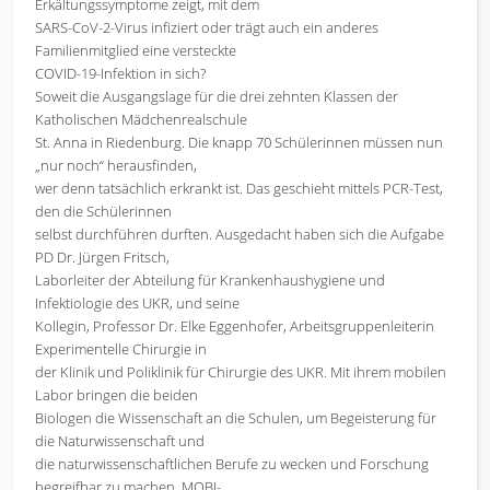
Erkältungssymptome zeigt, mit dem
SARS-CoV-2-Virus infiziert oder trägt auch ein anderes
Familienmitglied eine versteckte
COVID-19-Infektion in sich?
Soweit die Ausgangslage für die drei zehnten Klassen der
Katholischen Mädchenrealschule
St. Anna in Riedenburg. Die knapp 70 Schülerinnen müssen nun
„nur noch“ herausfinden,
wer denn tatsächlich erkrankt ist. Das geschieht mittels PCR-Test,
den die Schülerinnen
selbst durchführen durften. Ausgedacht haben sich die Aufgabe
PD Dr. Jürgen Fritsch,
Laborleiter der Abteilung für Krankenhaushygiene und
Infektiologie des UKR, und seine
Kollegin, Professor Dr. Elke Eggenhofer, Arbeitsgruppenleiterin
Experimentelle Chirurgie in
der Klinik und Poliklinik für Chirurgie des UKR. Mit ihrem mobilen
Labor bringen die beiden
Biologen die Wissenschaft an die Schulen, um Begeisterung für
die Naturwissenschaft und
die naturwissenschaftlichen Berufe zu wecken und Forschung
begreifbar zu machen. MOBI-