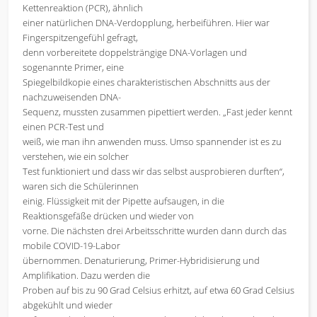
Kettenreaktion (PCR), ähnlich
einer natürlichen DNA-Verdopplung, herbeiführen. Hier war
Fingerspitzengefühl gefragt,
denn vorbereitete doppelsträngige DNA-Vorlagen und
sogenannte Primer, eine
Spiegelbildkopie eines charakteristischen Abschnitts aus der
nachzuweisenden DNA-
Sequenz, mussten zusammen pipettiert werden. „Fast jeder kennt
einen PCR-Test und
weiß, wie man ihn anwenden muss. Umso spannender ist es zu
verstehen, wie ein solcher
Test funktioniert und dass wir das selbst ausprobieren durften“,
waren sich die Schülerinnen
einig. Flüssigkeit mit der Pipette aufsaugen, in die
Reaktionsgefäße drücken und wieder von
vorne. Die nächsten drei Arbeitsschritte wurden dann durch das
mobile COVID-19-Labor
übernommen. Denaturierung, Primer-Hybridisierung und
Amplifikation. Dazu werden die
Proben auf bis zu 90 Grad Celsius erhitzt, auf etwa 60 Grad Celsius
abgekühlt und wieder