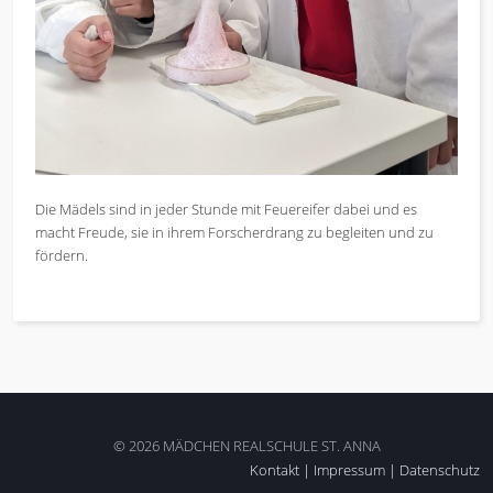
Die Mädels sind in jeder Stunde mit Feuereifer dabei und es
macht Freude, sie in ihrem Forscherdrang zu begleiten und zu
fördern.
© 2026 MÄDCHEN REALSCHULE ST. ANNA
Kontakt
|
Impressum
|
Datenschutz