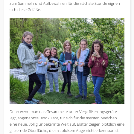
zum Sammeln und Aufbewahren für die nächste Stunde eignen
sich diese Gefäße.
Denn wenn man das Gesammelte unter Vergrößerungsgeräte
legt, sogenannte Binokulare, tut sich für die meisten Mädchen
eine neue, völlig unbekannte Welt auf. Blätter zeigen plötzlich eine
glitzernde Oberfläche, die mit bloßem Auge nicht erkennbar ist.