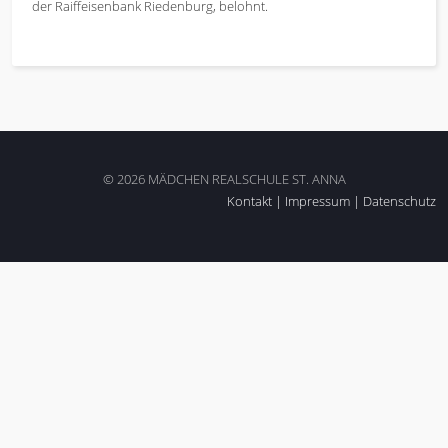
der Raiffeisenbank Riedenburg, belohnt.
© 2026 MÄDCHEN REALSCHULE ST. ANNA
Kontakt
|
Impressum
|
Datenschutz